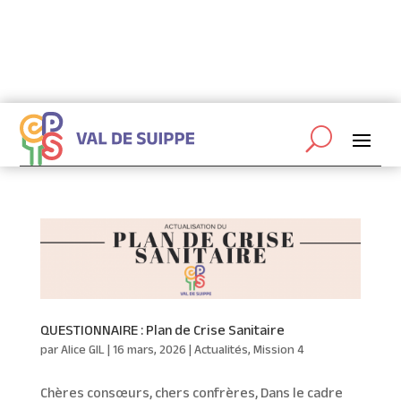
coordinateurs@cptsvaldesuippe.fr

06 87 19 44 43

Abonnez-vous à la newsletter de la CPTS
QUESTIONNAIRE : Plan de Crise Sanitaire
par
Alice GIL
|
16 mars, 2026
|
Actualités
,
Mission 4
Chères consœurs, chers confrères, Dans le cadre