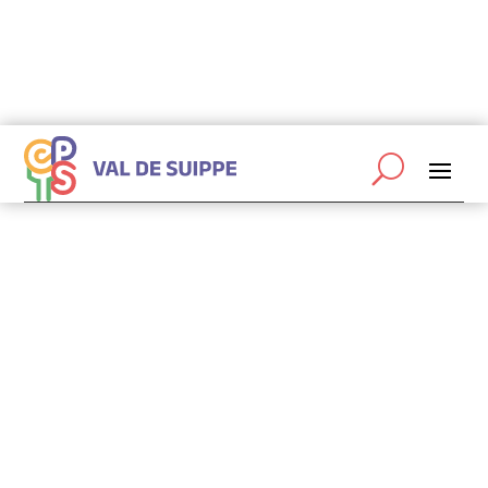
coordinateurs@cptsvaldesuippe.fr

06 87 19 44 43

Abonnez-vous à la newsletter de la CPTS
L’association et ses
statuts