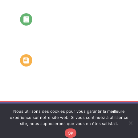
Statuts

Règlement intérieur

© 2023 – www.cpts-valdesuippe.fr
Nous utilisons des cookies pour vous garantir la meilleure
expérience sur notre site web. Si vous continuez à utiliser ce
site, nous supposerons que vous en êtes satisfait.
Mentions légales
|
Politique de confidentialité
|
Conception :
OK
Alice GIL