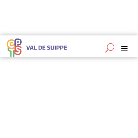
coordinateurs@cptsvaldesuippe.fr

06 87 19 44 43

Abonnez-vous à la newsletter de la CPTS
Prévention & santé
Juin 11, 2026
|
outils