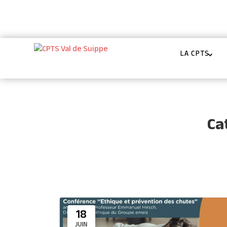
coordinateurs@cptsvaldesuippe.fr
06 87


LA CPTS
Ca
18
JUIN