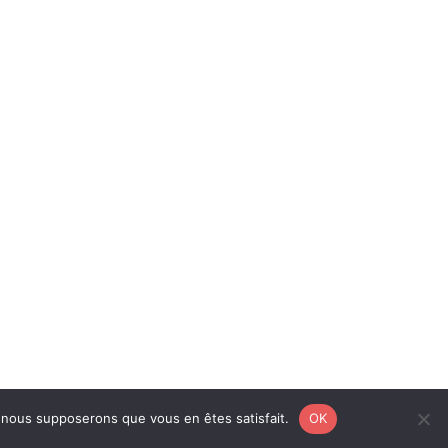
e, nous supposerons que vous en êtes satisfait.
OK
légales
|
Politique de confidentialité
|
Conception : Alice GIL